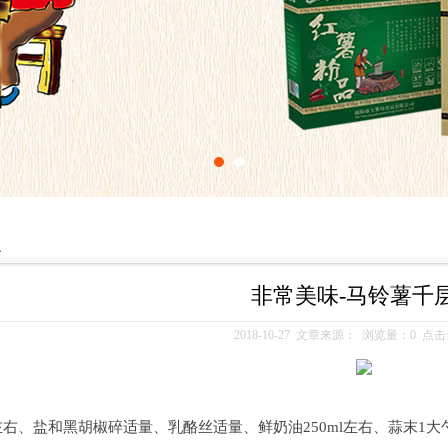
识
非常美味-马铃薯千
2018-10-27 文章来源： 浏览量：0 点击
克左右、盐和黑胡椒碎适量、乳酪丝适量、鲜奶油250ml左右、蒜末1大