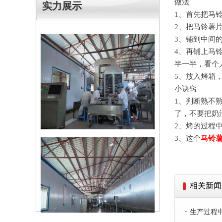
做法
实力展示
1、首先把马
2、把马铃薯
3、铺到中间
4、再铺上马
半一半，看个
5、放入烤箱
小诀窍
1、判断熟不
了，不要把奶
2、烤的过程
3、这个
马铃
相关新闻
·
生产过程