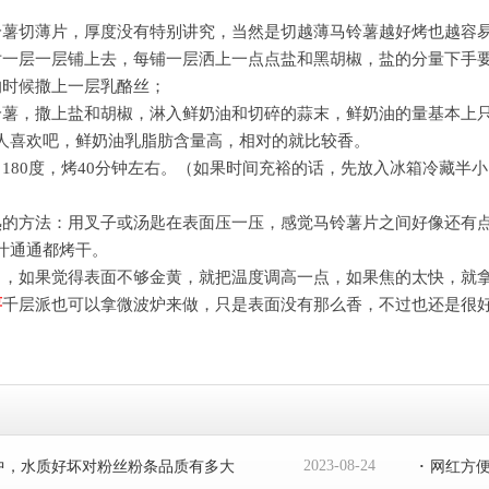
铃薯切薄片，厚度没有特别讲究，当然是切越薄马铃薯越好烤也越容
片一层一层铺上去，每铺一层洒上一点点盐和黑胡椒，盐的分量下手
的时候撒上一层乳酪丝；
铃薯，撒上盐和胡椒，淋入鲜奶油和切碎的蒜末，鲜奶油的量基本上
人喜欢吧，鲜奶油乳脂肪含量高，相对的就比较香。
，180度，烤40分钟左右。（如果时间充裕的话，先放入冰箱冷藏半
熟的方法：用叉子或汤匙在表面压一压，感觉马铃薯片之间好像还有
汁通通都烤干。
中，如果觉得表面不够金黄，就把温度调高一点，如果焦的太快，就
薯
千层派也可以拿微波炉来做，只是表面没有那么香，不过也还是很
2023-08-24
中，水质好坏对粉丝粉条品质有多大
·
网红方