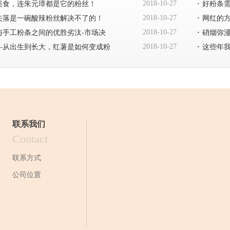
2018-10-27
美食，连朱元璋都是它的粉丝！
·
好粉条
2018-10-27
失落是一碗酸辣粉丝解决不了的！
·
网红的
2018-10-27
与手工粉条之间的优胜劣汰-市场决
·
硝烟弥
2018-10-27
—从出生到长大，红薯是如何变成粉
·
这些年
联系我们
Contact
联系方式
公司位置