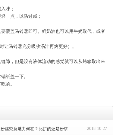
易入味；
要轻一点，以防过咸；
只要覆盖马铃薯即可。鲜奶油也可以用牛奶取代，或者一
小时让马铃薯充分吸收汤汁再烤更好）。
点缝隙，但是没有液体流动的感觉就可以从烤箱取出来
拿锡纸盖一下。
好吃的。
2018-10-27
便粉丝究竟魅力何在？比拼的还是粉饼